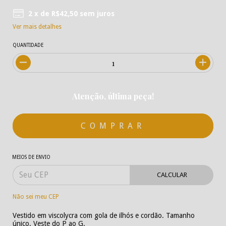
2
x de
R$42,50
sem juros
Ver mais detalhes
QUANTIDADE
Atenção, última peça!
MEIOS DE ENVIO
CALCULAR
Não sei meu CEP
Vestido em viscolycra com gola de ilhós e cordão. Tamanho
único. Veste do P ao G.